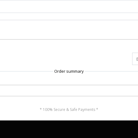
Order summary
* 100% Secure & Safe Payments *